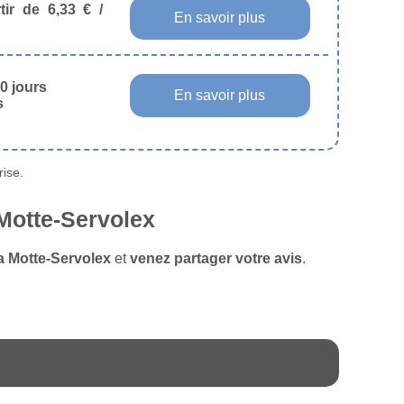
tir de 6,33 € /
En savoir plus
0 jours
En savoir plus
s
ise.
 Motte-Servolex
La Motte-Servolex
et
venez partager votre avis
.