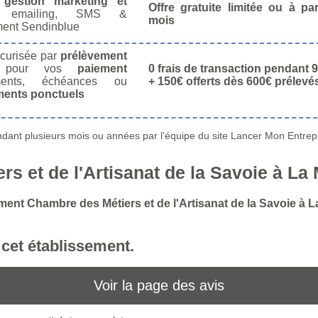
e
gestion marketing et
Offre gratuite limitée ou à par
 emailing, SMS &
mois
ment Sendinblue
écurisée par
prélèvement
pour vos
paiement
0 frais de transaction pendant 9
nts, échéances ou
+ 150€ offerts dès 600€ prélevé
ments ponctuels
ant plusieurs mois ou années par l'équipe du site Lancer Mon Entrepr
s et de l'Artisanat de la Savoie à La
ement Chambre des Métiers et de l'Artisanat de la Savoie à 
r cet établissement.
Voir la page des avis