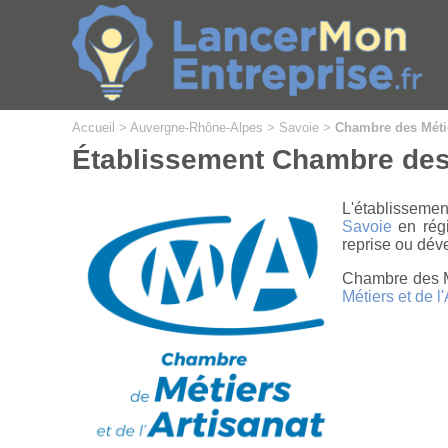
Cookies management panel
Accueil
>
Auvergne-Rhône-Alpes
>
Savoie
>
Chambre des Métier
Établissement Chambre des M
L'établisseme
Savoie
en rég
reprise ou dév
Chambre des Mé
Métiers et de l'