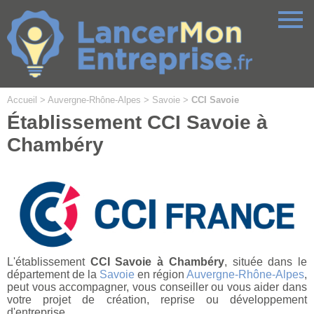
Cookies management panel
Accueil
>
Auvergne-Rhône-Alpes
>
Savoie
>
CCI Savoie
Établissement CCI Savoie à
Chambéry
L'établissement
CCI Savoie à Chambéry
, située dans le
département de la
Savoie
en région
Auvergne-Rhône-Alpes
,
peut vous accompagner, vous conseiller ou vous aider dans
votre projet de création, reprise ou développement
d'entreprise.