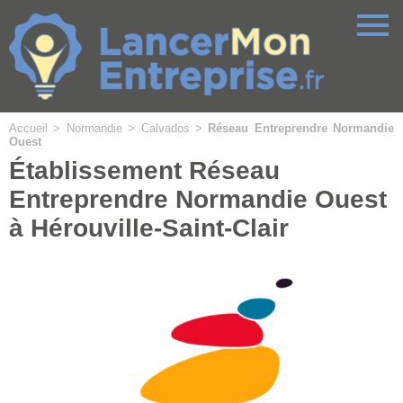
Cookies management panel
Accueil
>
Normandie
>
Calvados
>
Réseau Entreprendre Normandie
Ouest
Établissement Réseau
Entreprendre Normandie Ouest
à Hérouville-Saint-Clair