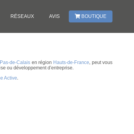
RÉSEAUX
AVIS
BOUTIQUE
Pas-de-Calais
en région
Hauts-de-France
, peut vous
rise ou développement d'entreprise.
e Active
.