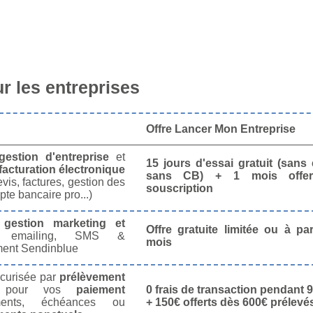
 les entreprises
Offre Lancer Mon Entreprise
gestion d'entreprise
et
15 jours d'essai gratuit (san
facturation électronique
sans CB) + 1 mois offer
vis, factures, gestion des
souscription
te bancaire pro...)
e
gestion marketing et
Offre gratuite limitée ou à par
 emailing, SMS &
mois
ment Sendinblue
écurisée par
prélèvement
pour vos
paiement
0 frais de transaction pendant 9
nts, échéances ou
+ 150€ offerts dès 600€ prélevé