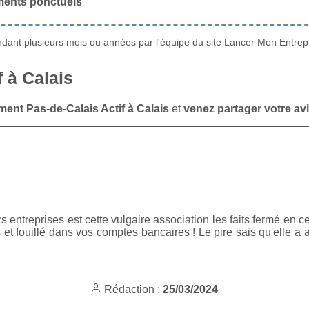
ments ponctuels
ant plusieurs mois ou années par l'équipe du site Lancer Mon Entrepr
f à Calais
ment Pas-de-Calais Actif à Calais
et
venez partager votre av
rs entreprises est cette vulgaire association les faits fermé en 
t fouillé dans vos comptes bancaires ! Le pire sais qu'elle a au
Rédaction :
25/03/2024