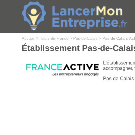
Cookies management panel
Accueil
>
Hauts-de-France
>
Pas-de-Calais
>
Pas-de-Calais Act
Établissement Pas-de-Calais
L'établisseme
accompagner, v
Pas-de-Calais A