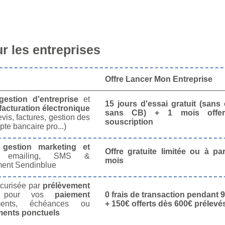
 les entreprises
Offre Lancer Mon Entreprise
gestion d'entreprise
et
15 jours d'essai gratuit (san
facturation électronique
sans CB) + 1 mois offer
vis, factures, gestion des
souscription
te bancaire pro...)
e
gestion marketing et
Offre gratuite limitée ou à par
 emailing, SMS &
mois
ment Sendinblue
écurisée par
prélèvement
pour vos
paiement
0 frais de transaction pendant 9
nts, échéances ou
+ 150€ offerts dès 600€ prélevé
ments ponctuels