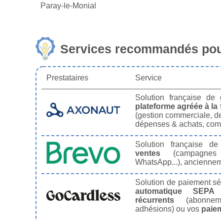
Paray-le-Monial
Services recommandés pour
Prestataires
Service
Solution française de
plateforme agréée à la 
(gestion commerciale, de
dépenses & achats, comp
Solution française d
ventes
(campagnes
WhatsApp...), ancienne
Solution de paiement s
automatique SEPA
récurrents
(abonneme
adhésions) ou vos
paie